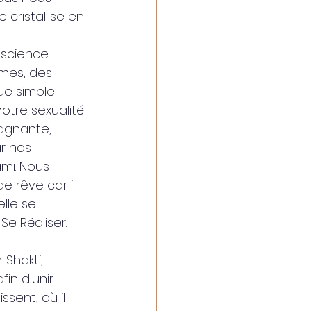
cristallise en 
nscience 
mes, des 
ue simple 
otre sexualité 
tagnante, 
r nos 
mi. Nous 
e rêve car il 
elle se 
Se Réaliser.
 Shakti, 
in d'unir 
sent, où il 