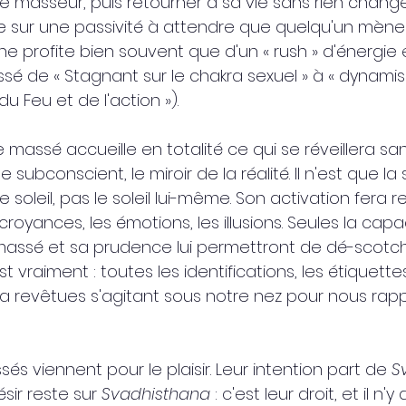
r le masseur, puis retourner à sa vie sans rien change
este sur une passivité à attendre que quelqu'un mène 
 ne profite bien souvent que d'un « rush » d'énergie 
ssé de « Stagnant sur le chakra sexuel » à « dynamis
du Feu et de l'action »).
e massé accueille en totalité ce qui se réveillera san
 le subconscient, le miroir de la réalité. Il n'est que la
le soleil, pas le soleil lui-même. Son activation fera 
croyances, les émotions, les illusions. Seules la capa
assé et sa prudence lui permettront de dé-scotche
est vraiment : toutes les identifications, les étiquette
a revêtues s'agitant sous notre nez pour nous rapp
és viennent pour le plaisir. Leur intention part de 
S
sir reste sur 
Svadhisthana 
: c'est leur droit, et il n'