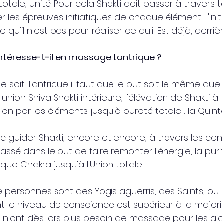
totale, unité. Pour cela Shakti doit passer à travers t
r les épreuves initiatiques de chaque élément. L'init
 qu'il n'est pas pour réaliser ce qu'il Est déjà, derriè
intéresse-t-il en massage tantrique ?
soit Tantrique il faut que le but soit le même que c
'union Shiva Shakti intérieure, l'élévation de Shakti à
ation par les éléments jusqu'à pureté totale : la Quin
 guider Shakti, encore et encore, à travers les cen
sé dans le but de faire remonter l'énergie, la purifi
ue Chakra jusqu'à l'Union totale.
e personnes sont des Yogis aguerris, des Saints, ou
 le niveau de conscience est supérieur à la majorité
x n'ont dès lors plus besoin de massage pour les aid