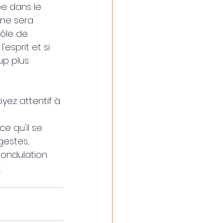
e dans le 
 ne sera 
ôle de 
'esprit et si 
up plus 
yez attentif à 
e qu'il se 
gestes, 
 ondulation 
 