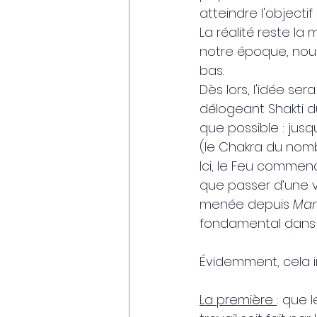
atteindre l'objectif
La réalité reste la
notre époque, nous 
bas.
Dès lors, l'idée ser
délogeant Shakti d
que possible : jusq
(le Chakra du nombri
Ici, le Feu commenc
que passer d’une vi
menée depuis 
Man
fondamental dans 
Évidemment, cela 
La première 
: que 