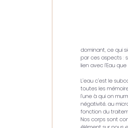
dominant, ce qui si
par ces aspects : s
lien avec l'Eau que n
L'eau c'est le subco
toutes les mémoire
l'une à qui on mur
négativité... au m
fonction du traitem
Nos corps sont co
élément sur nous 