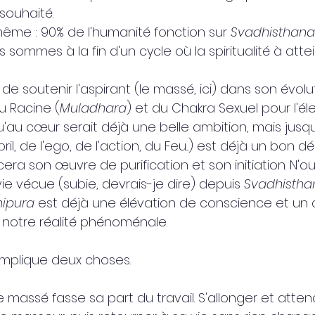
 souhaité.
 même : 90% de l'humanité fonction sur 
Svadhisthana
sommes à la fin d'un cycle où la spiritualité à attei
a de soutenir l'aspirant (le massé, ici) dans son évolu
u Racine (
Muladhara
) et du Chakra Sexuel pour l'él
u'au cœur serait déjà une belle ambition, mais jusqu
l, de l'ego, de l'action, du Feu...) est déjà un bon dé
era son œuvre de purification et son initiation. N'o
e vécue (subie, devrais-je dire) depuis 
Svadhistha
ipura 
est déjà une élévation de conscience et u
notre réalité phénoménale.
implique deux choses.
le massé fasse sa part du travail. S'allonger et atten