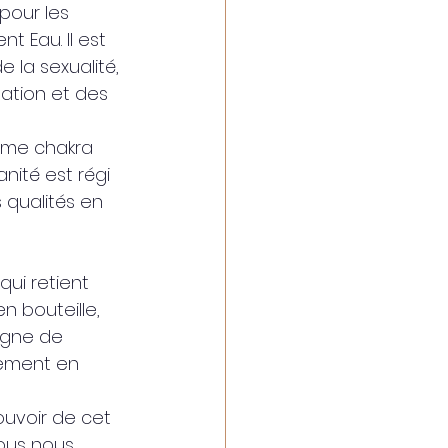
pour les 
t Eau. Il est 
 la sexualité, 
ination et des 
mme chakra 
nité est régi 
 qualités en 
qui retient 
 bouteille, 
ègne de 
lement en 
uvoir de cet 
ous nous 