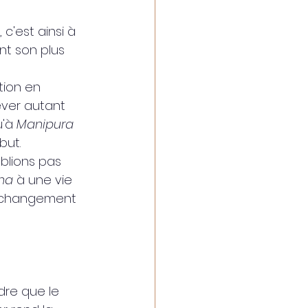
, c'est ainsi à 
nt son plus 
tion en 
ever autant 
'à 
Manipura 
but.
ublions pas 
na 
à une vie 
n changement 
dre que le 