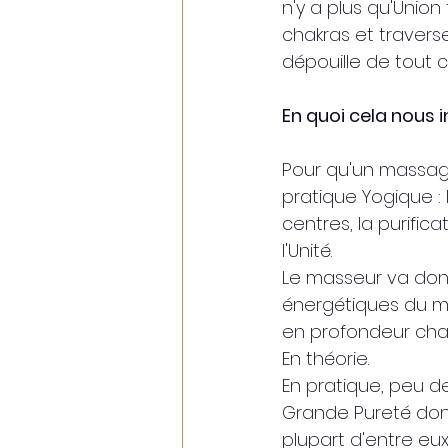
n'y a plus qu'Union 
chakras et traverse
dépouille de tout ce
En quoi cela nous 
Pour qu'un massage 
pratique Yogique : l
centres, la purific
l'Unité.
Le masseur va donc
énergétiques du mas
en profondeur chaq
En théorie.
En pratique, peu d
Grande Pureté dont
plupart d'entre eu