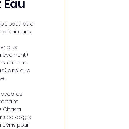
t Eau
jet, peut-être 
 détail dans 
er plus 
brièvement) 
ns le corps 
ls) ainsi que 
e.
 avec les 
certains 
le Chakra 
rs de doigts 
 pénis pour 