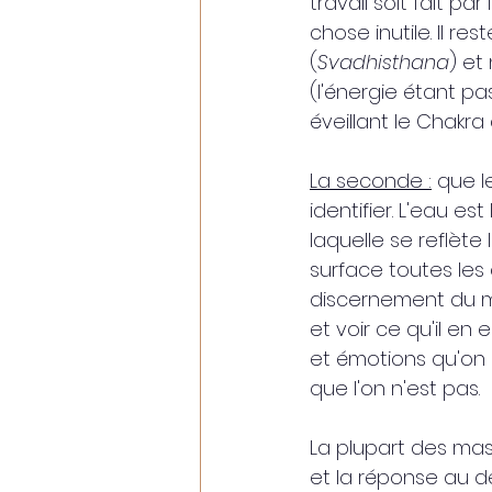
travail soit fait pa
chose inutile. Il r
(
Svadhisthana
) et
(l'énergie étant pa
éveillant le Chakra 
La seconde :
 que l
identifier. L'eau est
laquelle se reflète 
surface toutes les 
discernement du m
et voir ce qu'il en 
et émotions qu'on 
que l'on n'est pas.
La plupart des mass
et la réponse au dé