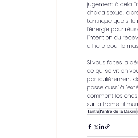
jugement à cela. E
chakra sexuel, alo
tantrique que si l
l'énergie pour réussi
l'intention du rece
difficile pour le m
Si vous faites la d
ce qui se vit en v
particulièrement da
passe aussi à l’ext
comment les choses 
sur la trame : il mu
Tantra
l'antre de la Dakini