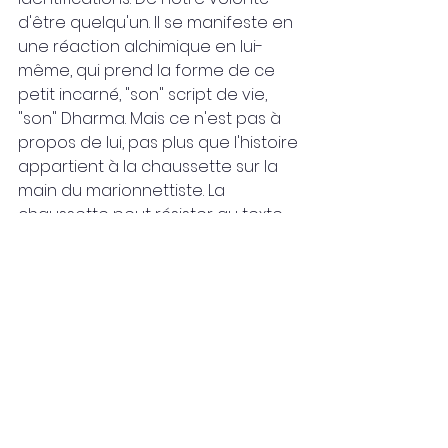
d'être quelqu'un. Il se manifeste en 
une réaction alchimique en lui-
même, qui prend la forme de ce 
petit incarné, "son" script de vie, 
"son" Dharma. Mais ce n'est pas à 
propos de lui, pas plus que l'histoire 
appartient à la chaussette sur la 
main du marionnettiste. La 
chaussette peut résister au texte 
ou au contraire s'y identifier... Cela 
ne changera rien au fait que ce 
n'est qu'une chaussette, et à la fin 
du spectacle, elle retournera dans 
sa boîte pendant que la main en 
choisira une autre pour raconter 
autre chose.
"Notre Dharma" n'est pas à propos 
du petit "nous".