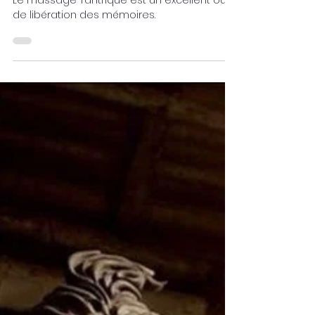
Anaïs Livet
17 mai
3 min de lecture
Libération des mémoires et
massage Tantrique
Le massage Tantrique est un excellent outil
de libération des mémoires.