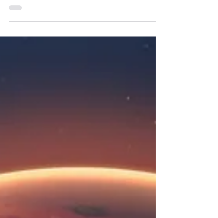
Le rôle du massage tantrique en
développement personnel et son rôle pour
l’Éveil