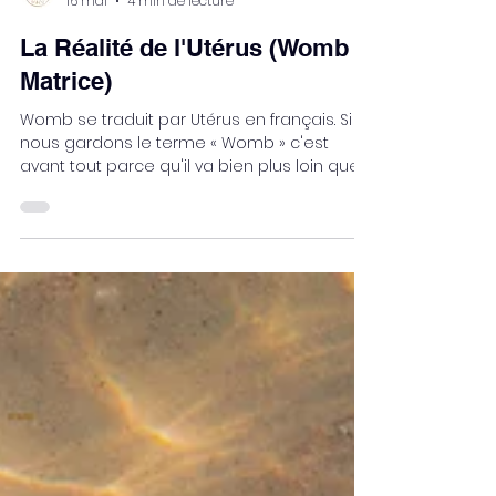
Anaïs Livet
16 mai
4 min de lecture
La Réalité de l'Utérus (Womb
Matrice)
Womb se traduit par Utérus en français. Si
nous gardons le terme « Womb » c'est
avant tout parce qu'il va bien plus loin que
la zone génitale physique à laquelle l'utérus
se rapporte. Womb c'est le Ventre, c'est
l'ensemble des organes féminins du bassin,
c'est la matrice féminine, c'est l'Antre
alchimique dans lequel la création prend