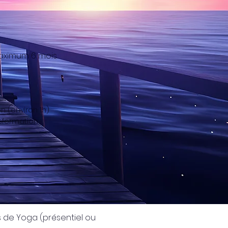
aximum 6 mois.
n (environ 1h)
nsformation
 de Yoga (présentiel ou