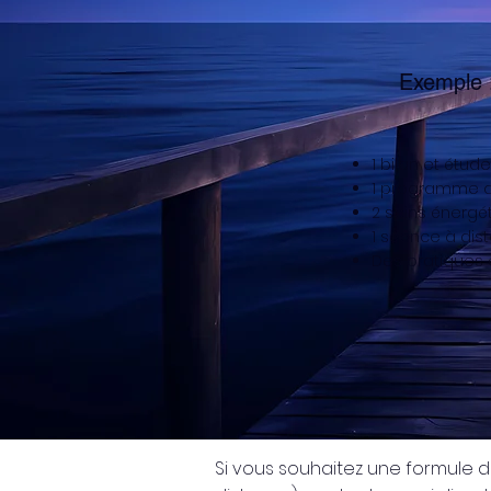
Exemple
1 bilan et étude
1 programme d
2 soins énergé
1 séance à dis
Des pratiques e
​Si vous souhaitez une formule