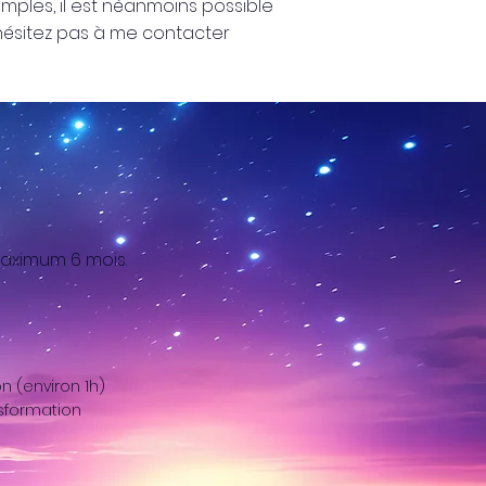
emples, il est néanmoins possible
hésitez pas à me contacter
aximum 6 mois.
n (environ 1h)
nsformation