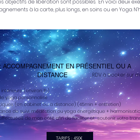
 objectifs de libération sont possibles. En voici deux ex
ements à la carte, plus longs, en soins ou en Yoga. N'
 : ACCOMPAGNEMENT EN PRÉSENTIEL OU A
DISTANCE
RDV à booker sur m
 intérieure (environ 1h)
e yoga personnalisé
tiques (en cabinet ou à distance) (45min + entretien)
tance de suivi, méditation ou yoga énergétique + harmonisatio
ffectuées de mon côté afin de faciliter et soutenir votre tra
TARIFS : 450€