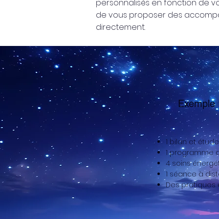
personnalisés en fonction de vos
de vous proposer des accompagn
directement.
Exemple
1 bilan et étude
1 programme d
4 soins énergé
1 séance à dis
Des pratiques e