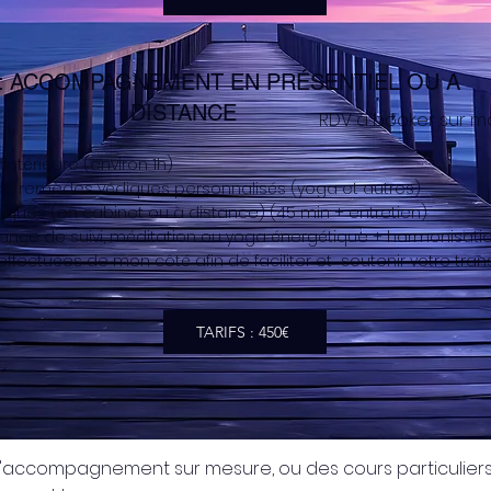
 : ACCOMPAGNEMENT EN PRÉSENTIEL OU A
DISTANCE
RDV à booker sur m
 intérieure (environ 1h)
e remèdes védiques personnalisés (yoga et autres)
tiques (en cabinet ou à distance) (45 min + entretien)
tance de suivi, méditation ou yoga énergétique + harmonisatio
ffectuées de mon côté afin de faciliter et soutenir votre tra
TARIFS : 450€
 d'accompagnement sur mesure, ou des cours particuliers