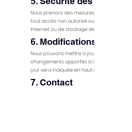
5. Sécurité des Donnée
Nous prenons des mesures raisonnables po
tout accès non autorisé ou toute divulgat
Internet ou de stockage électronique n'est
6. Modifications de la Po
Nous pouvons mettre à jour cette Politique 
changements apportés à nos pratiques en 
jour sera indiquée en haut de cette page.
7. Contact
Si vous avez des questions concernant cett
personnelles, veuillez nous contacter à l'ad
L'Antre de la DAKINI représenté par Anaïs LIV
07 56 96 09 17
lantredeladakini@outlook.fr