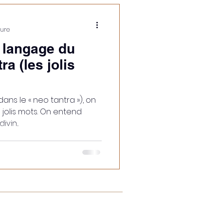
ture
langage du
ra (les jolis
dans le « neo tantra »), on
 jolis mots. On entend
vin...
Clermont-Ferrand