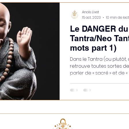
Anaïs Livet
15 oct. 2023
10 min de lec
Le DANGER du 
Tantra/Neo Tant
mots part 1)
Dans le Tantra (ou plutôt, 
retrouve toutes sortes de
parler de « sacré » et de « di