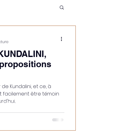
cture
 KUNDALINI,
s propositions
de Kundalini, et ce, à
t facilement être témoin
'hui...